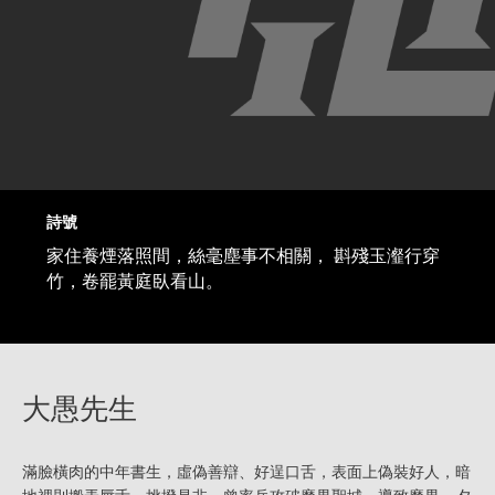
詩號
家住養煙落照間，絲毫塵事不相關， 斟殘玉瀣行穿
竹，卷罷黃庭臥看山。
大愚先生
滿臉橫肉的中年書生，虛偽善辯、好逞口舌，表面上偽裝好人，暗