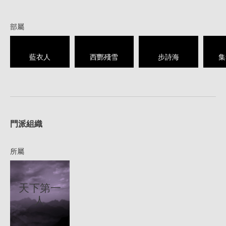
部屬
藍衣人
西酆殘雪
步詩海
集
1
門派組織
所屬
天下第一
人