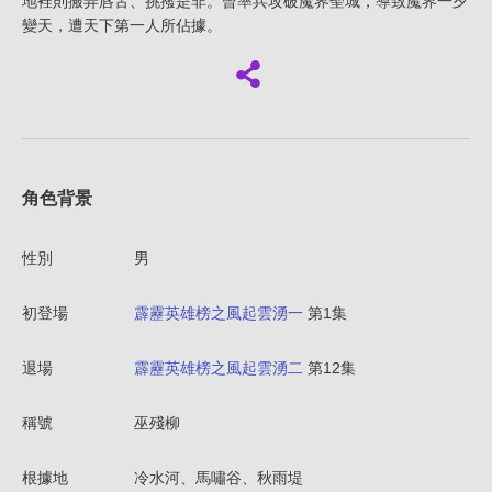
地裡則搬弄唇舌、挑撥是非。曾率兵攻破魔界聖城，導致魔界一夕
變天，遭天下第一人所佔據。
角色背景
性別
男
初登場
霹靂英雄榜之風起雲湧一
第1集
退場
霹靂英雄榜之風起雲湧二
第12集
稱號
巫殘柳
根據地
冷水河、馬嘯谷、秋雨堤