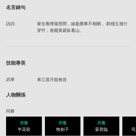
名言錦句
詩詞
家住養煙落照間，絲毫塵事不相關， 斟殘玉瀣行
穿竹，卷罷黃庭臥看山。
技能專長
武學
寒江渡月龍無首
人物關係
同夥
邪魔
邪魔
邪魔
半花容
牧劍子
晏君臨
司