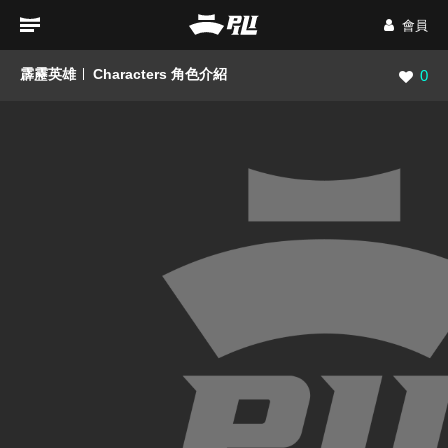
會員
霹靂英雄
Characters 角色介紹
瀏覽數
0