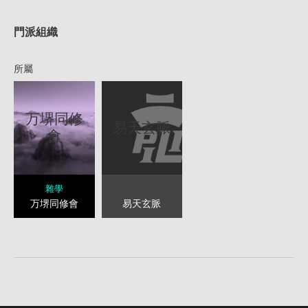
1
門派組織
所屬
万堺同修
易天玄脈
會
雜學
易天玄脈
万堺同修會