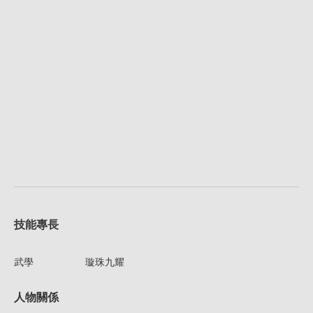
技能專長
武學
璇珠九耀
人物關係