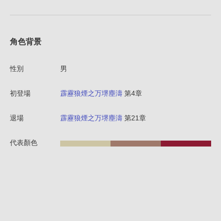
角色背景
性別
男
初登場
霹靂狼煙之万堺塵濤
第4章
退場
霹靂狼煙之万堺塵濤
第21章
代表顏色