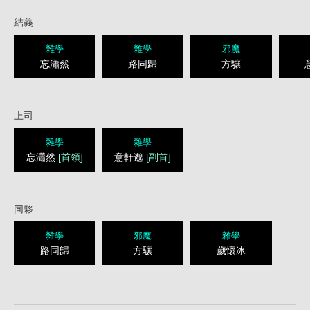
結義
雜學
雜學
邪魔
忘瀟然
路同歸
方驤
上司
雜學
雜學
忘瀟然
[首領]
意軒邈
[副首]
同夥
雜學
邪魔
雜學
路同歸
方驤
歲懷冰