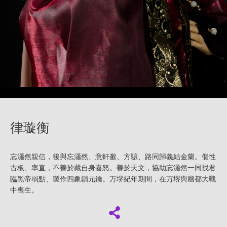
律璇衡
忘瀟然親信，後與忘瀟然、意軒邈、方驤、路同歸義結金蘭。個性
古板、率直，不善於藏自身喜怒。善於天文，協助忘瀟然一同找君
臨黑帝弱點、製作四象鎖元鑰。万堺紀年期間，在万堺與幽都大戰
中喪生。