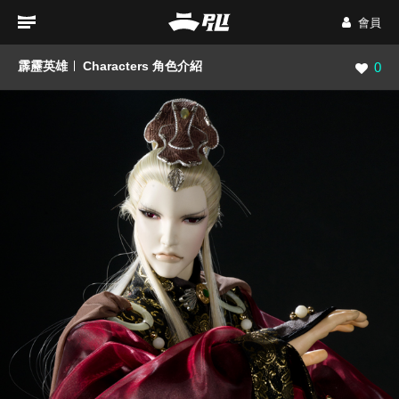
會員
霹靂英雄
Characters 角色介紹
瀏覽數
0