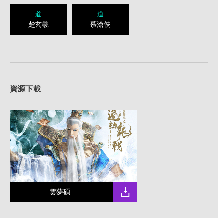
道
道
楚玄羲
慕滄俠
資源下載
雲夢碩