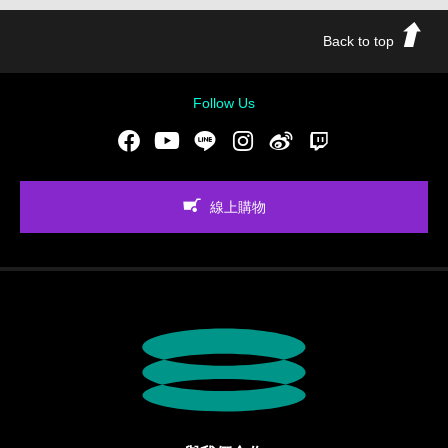
Back to top
Follow Us
Facebook
Youtube
LINE
Instgram
新浪微博
Twitch
線上購物