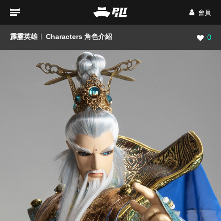
會員
霹靂英雄
Characters 角色介紹
瀏覽數
0