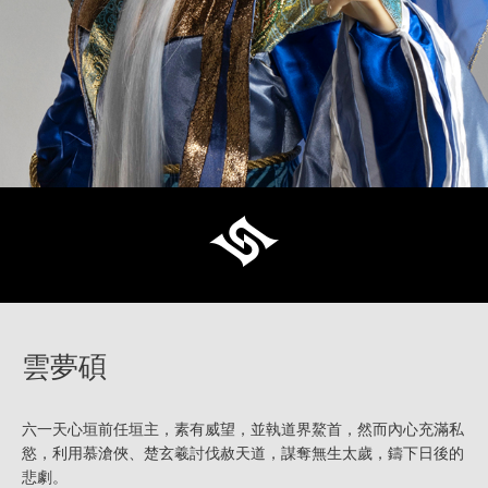
雲夢碩
六一天心垣前任垣主，素有威望，並執道界鰲首，然而內心充滿私
慾，利用慕滄俠、楚玄羲討伐赦天道，謀奪無生太歲，鑄下日後的
悲劇。