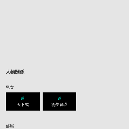
人物關係
兒女
道
道
天下式
雲夢襄瑛
部屬