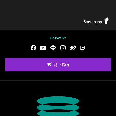
Back to top
Follow Us
Facebook
Youtube
LINE
Instgram
新浪微博
Twitch
線上購物