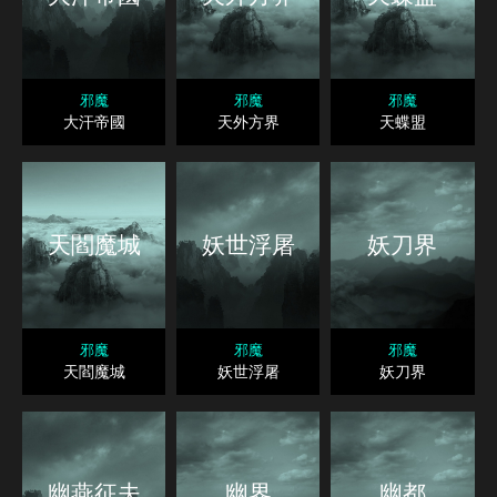
邪魔
邪魔
邪魔
大汗帝國
天外方界
天蝶盟
天閻魔城
妖世浮屠
妖刀界
邪魔
邪魔
邪魔
天閻魔城
妖世浮屠
妖刀界
幽燕征夫
幽界
幽都