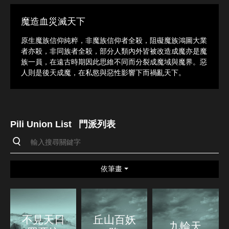
魔造血災滅天下
原生魔族信仰純粹，非魔族信仰者全殺，阻礙魔族鴻圖大業
者亦殺，非同族者全殺，部分人類內外皆被改造成魔亦是魔
族一員，在遠古時期因此思維不同而分裂成魔域與魔界。惡
人則是後天成魔，在私慾與惡性影響下而禍亂天下。
Pili Union List
門派列表
依筆畫
不見天日
丘山百妖
九輪天