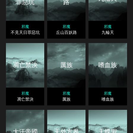
罪惡坑
路
邪魔
邪魔
邪魔
不見天日罪惡坑
丘山百妖路
九輪天
凋亡禁決
厲族
嗜血族
邪魔
邪魔
邪魔
凋亡禁決
厲族
嗜血族
大汗帝國
天外方界
天蝶盟