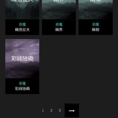
邪魔
邪魔
邪魔
幽燕征夫
幽界
幽都
彩綠險磡
邪魔
彩綠險磡
1
2
3
下一頁