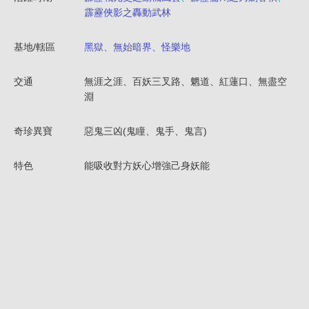
霹靂俠影之轟動武林
基地/轄區
黑獄、無始暗界、怪樂地
交通
無涯之涯、百妖三叉路、魍道、紅蓮口、無盡空
淵
奇珍異寶
惡鬼三凶(鬼瞳、鬼手、鬼言)
特色
能吸收對方妖心增強己身妖能