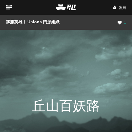
會員
霹靂英雄
Unions 門派組織
瀏覽數
1
丘山百妖路