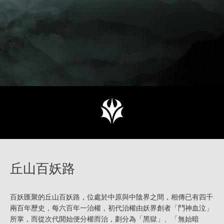
丘山百妖路
百妖匯聚的丘山百妖路，位處於中原與中陰界之間，相傳已有四千
兩百年歷史，每六百年一治權，初代治權由妖界創者「鬥神血泣」
所掌，而從次代開始便分權而治，劃分為「黑獄」、「無始暗