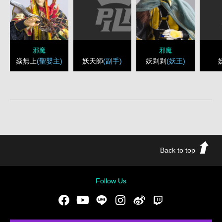
邪魔
邪魔
妖天師
(副手)
焱無上
(聖嬰主)
妖剎剎
(妖王)
Back to top
Follow Us
Facebook
Youtube
LINE
Instgram
新浪微博
Twitch