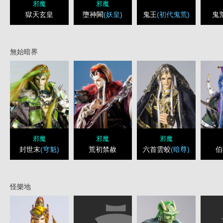
邪魔
邪魔
鬼王
(初代鬼荒)
獄天玄皇
墮神闕
(妖皇)
鬼
無始暗界
邪魔
邪魔
邪魔
封世末
(穹魁)
荒初禁赦
六首雲蛟
(暗尊)
伯
怪樂地