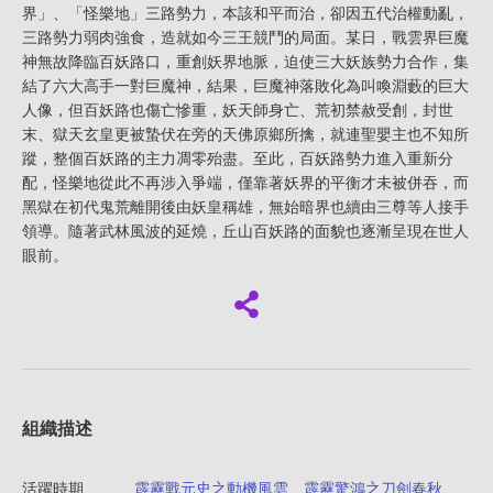
界」、「怪樂地」三路勢力，本該和平而治，卻因五代治權動亂，
三路勢力弱肉強食，造就如今三王競鬥的局面。某日，戰雲界巨魔
神無故降臨百妖路口，重創妖界地脈，迫使三大妖族勢力合作，集
結了六大高手一對巨魔神，結果，巨魔神落敗化為叫喚淵藪的巨大
人像，但百妖路也傷亡慘重，妖天師身亡、荒初禁赦受創，封世
末、獄天玄皇更被蟄伏在旁的天佛原鄉所擒，就連聖嬰主也不知所
蹤，整個百妖路的主力凋零殆盡。至此，百妖路勢力進入重新分
配，怪樂地從此不再涉入爭端，僅靠著妖界的平衡才未被併吞，而
黑獄在初代鬼荒離開後由妖皇稱雄，無始暗界也續由三尊等人接手
領導。隨著武林風波的延燒，丘山百妖路的面貌也逐漸呈現在世人
眼前。
組織描述
活躍時期
霹靂戰元史之動機風雲
、
霹靂驚鴻之刀劍春秋
、