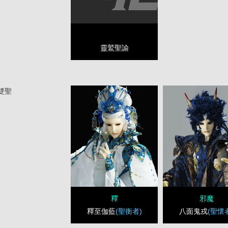
靈鷲聖諭
雙聖
釋
邪魔
釋至伽藍
(聖衡者)
八面鬼戎
(聖懷