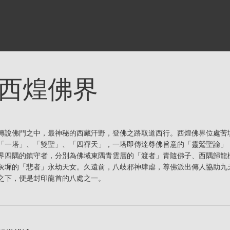
西煌佛界
傳說佛門之中，最神秘的西藏汗野，登佛之路取道西行。西煌佛界位處苦
「一塔」、「雙聖」、「四禪天」，一塔即傳達尊佛旨意的「靈鷲聖諭」
界四隅的鎮守者，分別為佛域東隅青雲層的「渡者」青隨佛子、西隅歸龍
灰墀的「悲者」永劫天女。久遠前，八歧邪神肆虐，尊佛派出傳人協助九
之下，便是封印龍首的八處之一。