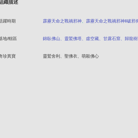
組織描述
活躍時期
霹靂天命之戰禍邪神
、
霹靂天命之戰禍邪神Ⅱ破邪
基地/轄區
錦臥佛山、靈鷲佛塔、虛空藏、甘露石窟、歸龍樹
奇珍異寶
靈鷲舍利、聖佛衣、萌殺佛心