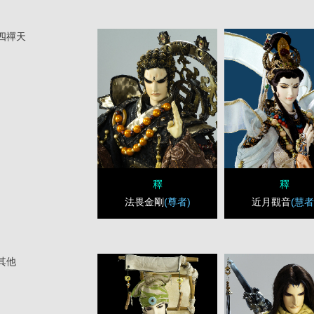
四禪天
釋
釋
法畏金剛
(尊者)
近月觀音
(慧者
其他