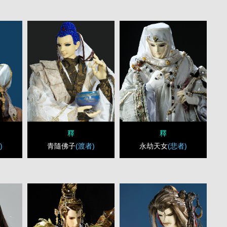
釋
釋
)
青隨佛子
(渡者)
永劫天女
(悲者)