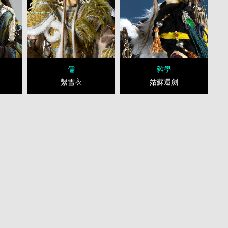
儒
雜學
繫雪衣
姑蘇還劍