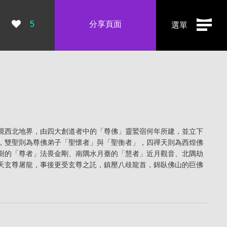
瀏覽數：
5
分享頁面
選單
境西北地界，由四大創道者中的「尊佛」靈鷲宿何年所建，並立下
，雙聖則為尊佛弟子「聖懷者」與「聖衡者」，四禪天則為西煌佛
樹的「尊者」法畏金剛、南隅水月臺的「慧者」近月觀音、北隅劫
天玄尊屠龍，事後更受玄尊之託，鎮壓八歧龍首，錦臥佛山的巨佛