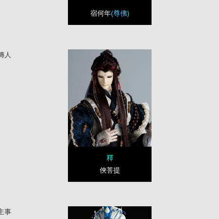
宿何年
(尊佛)
傳人
釋
俠菩提
主事