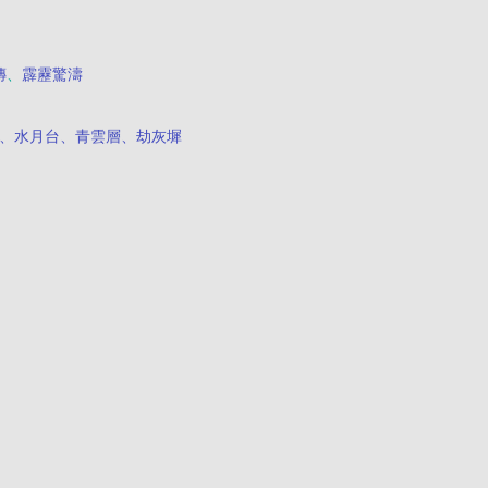
傳
、
霹靂驚濤
、水月台、青雲層、劫灰墀