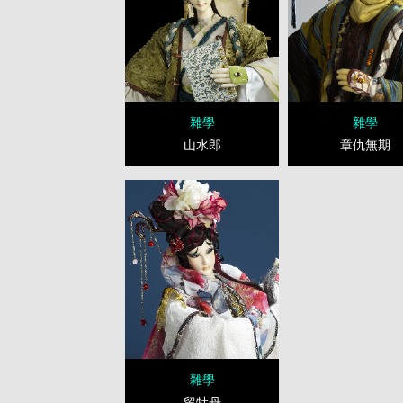
雜學
雜學
山水郎
章仇無期
雜學
留牡丹