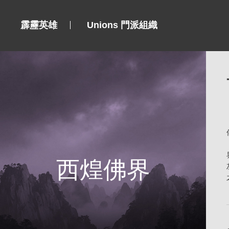
霹靂英雄
Unions 門派組織
西煌佛界