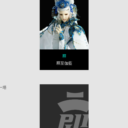
釋
釋至伽藍
一塔