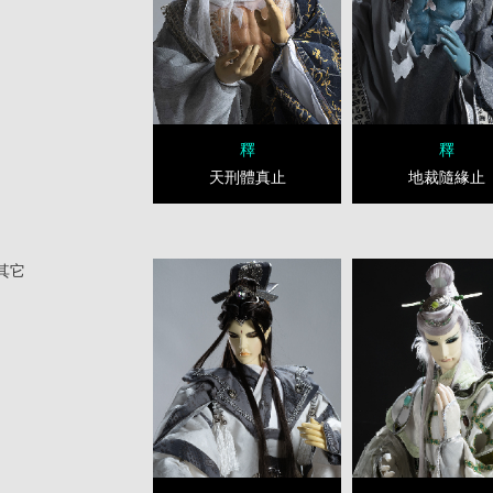
釋
釋
天刑體真止
地裁隨緣止
其它