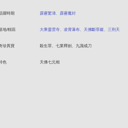
活躍時期
霹靂驚濤
、
霹靂魔封
基地/轄區
大乘靈雲寺、凌霄瀑布、天佛斷罪巖、三刑天
奇珍異寶
殺生罪、七業釋劍、九識戒刀
特色
天佛七元相