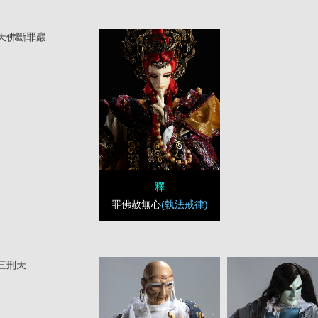
天佛斷罪巖
釋
罪佛赦無心
(執法戒律)
三刑天