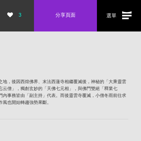
瀏覽數：
3
分享頁面
選單
之地，後因西煌佛界、末法西蓮寺相繼覆滅後，神秘的「大乘靈雲
忘云僧」，獨創玄妙的「天佛七元相」，與佛門雙絕「釋業七
門內事務皆由「副主持」代表。而後靈雲寺覆滅，小僧冬雨前往求
作風也開始轉趨強勢果斷。