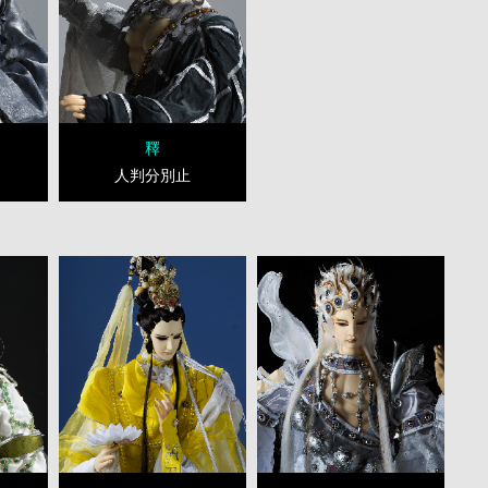
釋
人判分別止