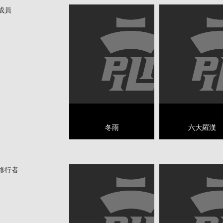
成員
冬雨
六大羅漢
修行者