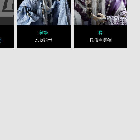
雜學
釋
)
名劍絕世
風僧白雲劍