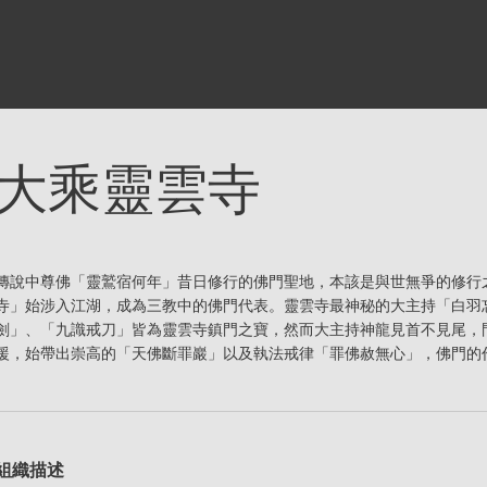
大乘靈雲寺
傳說中尊佛「靈鷲宿何年」昔日修行的佛門聖地，本該是與世無爭的修行
寺」始涉入江湖，成為三教中的佛門代表。靈雲寺最神秘的大主持「白羽
劍」、「九識戒刀」皆為靈雲寺鎮門之寶，然而大主持神龍見首不見尾，
援，始帶出崇高的「天佛斷罪巖」以及執法戒律「罪佛赦無心」，佛門的
組織描述