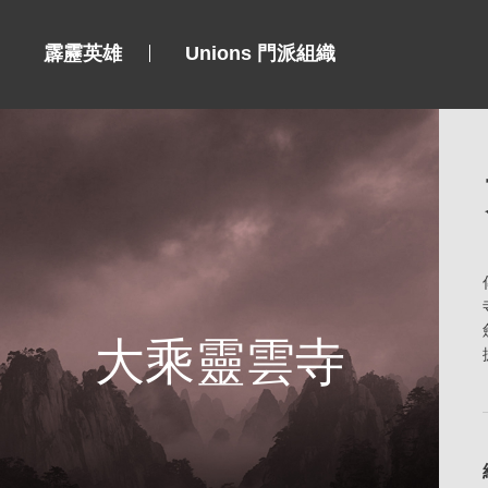
霹靂英雄
Unions 門派組織
大乘靈雲寺