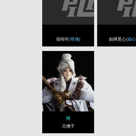
宿何年
(尊佛)
劍禪覓心
(鑄心
釋
元佛子