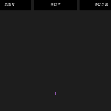
忽雷琴
無幻笛
警幻名簫
1