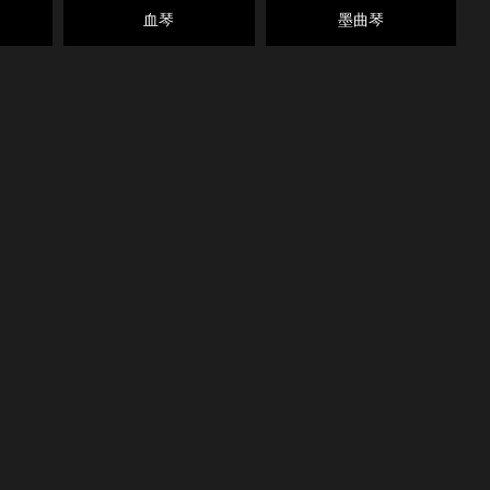
血琴
墨曲琴