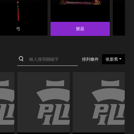
弓
樂器
排列條件
依新舊