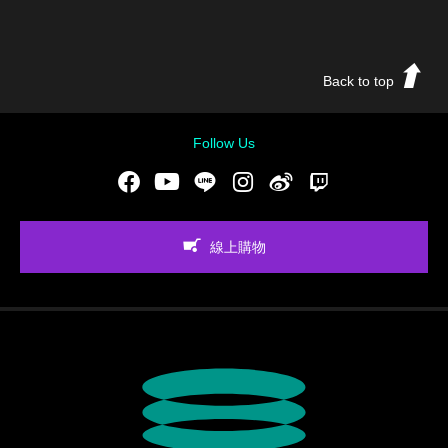
Back to top
Follow Us
Facebook
Youtube
LINE
Instgram
新浪微博
Twitch
線上購物