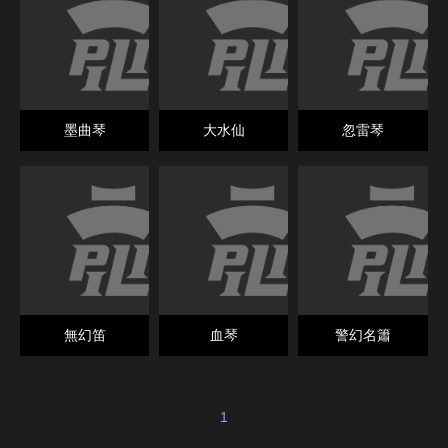
墨曲琴
大水仙
忽雷琴
無幻笛
血琴
警幻名簫
1