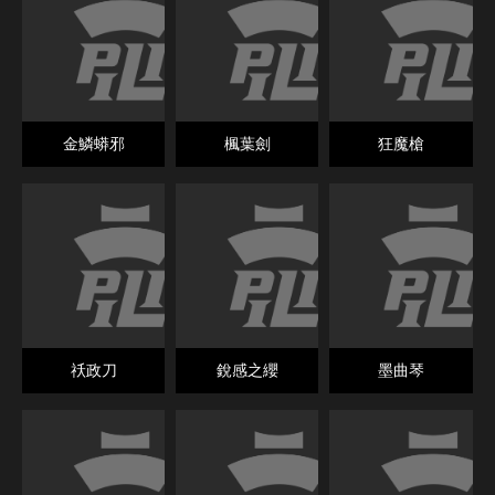
金鱗蟒邪
楓葉劍
狂魔槍
祅政刀
銳感之纓
墨曲琴