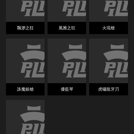
飄渺之狂
風雅之狂
火琉槍
誅魔銀槍
優藍琴
虎嘯龍牙刃