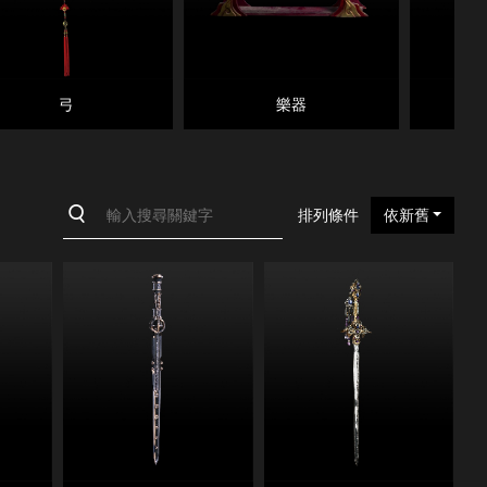
弓
樂器
排列條件
依新舊