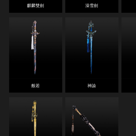
麒麟雙劍
澡雪劍
般若
神諭