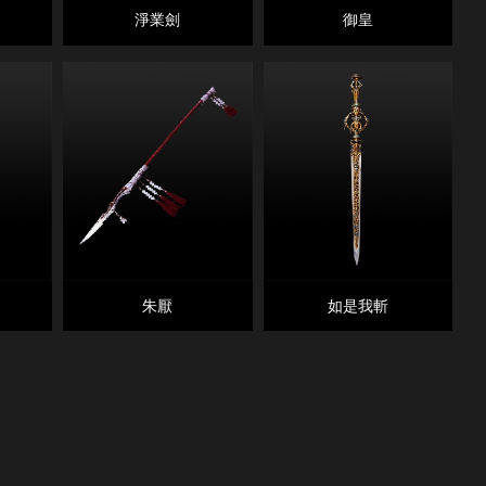
淨業劍
御皇
朱厭
如是我斬