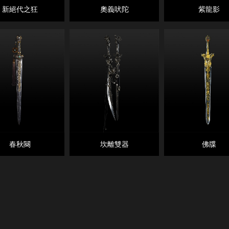
新絕代之狂
奧義吠陀
紫龍影
春秋闋
坎離雙器
佛牒