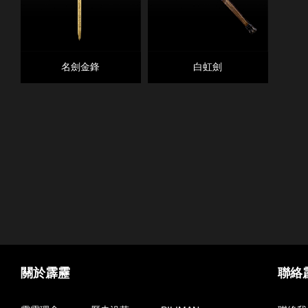
名劍金鋒
白虹劍
關於霹靂
聯絡