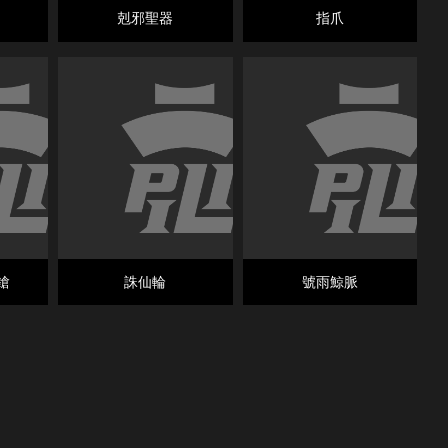
剋邪聖器
指爪
鎗
誅仙輪
號雨鯨脈