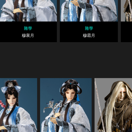
雜學
雜學
穆襄月
穆霜月