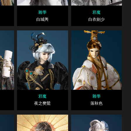
雜學
邪魔
白城輿
白衣劍少
邪魔
雜學
夜之樊鶯
落秋色