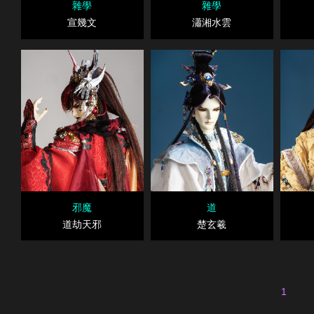
雜學
雜學
宣幾文
瀟湘水雲
邪魔
道
道劫天邪
楚玄羲
1