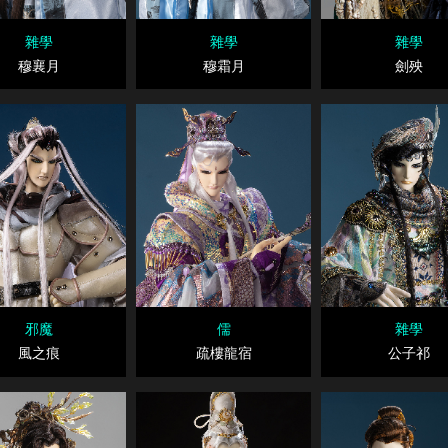
雜學
雜學
雜學
穆襄月
穆霜月
劍殃
邪魔
儒
雜學
風之痕
疏樓龍宿
公子祁