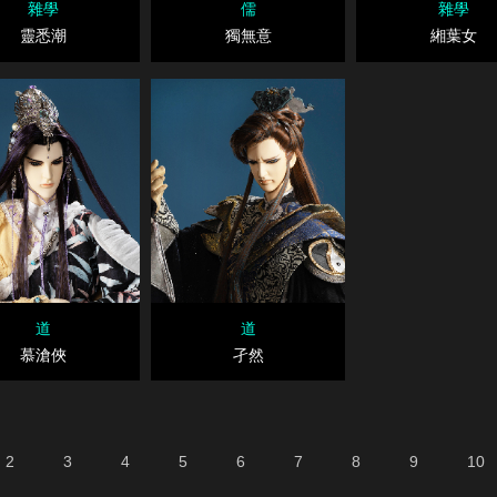
雜學
儒
雜學
靈悉潮
獨無意
緗葉女
道
道
慕滄俠
孑然
2
3
4
5
6
7
8
9
10