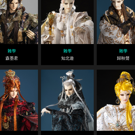
雜學
雜學
雜學
森墨君
知北遊
歸秋聲