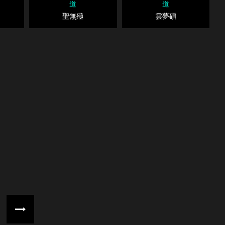
道
道
聖無殛
雲夢碩
下一頁