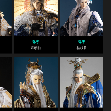
雜學
雜學
宣朗伯
桂枝香