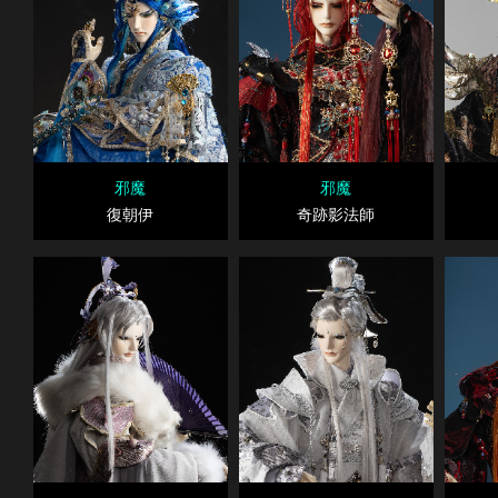
邪魔
邪魔
復朝伊
奇跡影法師