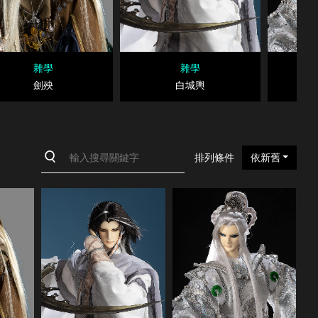
雜學
雜學
劍殃
白城輿
排列條件
依新舊