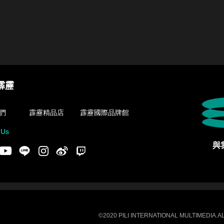
霹靂
們
霹靂精品店
霹靂國際品牌館
 Us
與
acebook
Youtube
LINE
Instgram
新浪微博
Twitch
©2020 PILI INTERNATIONAL MULTIMEDIA.AL