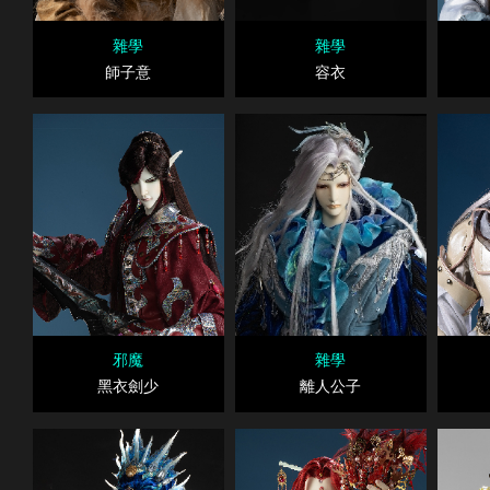
雜學
雜學
師子意
容衣
邪魔
雜學
黑衣劍少
離人公子