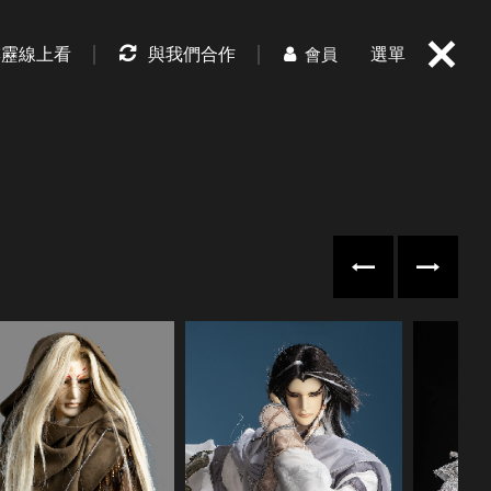
霹靂線上看
與我們合作
選單
會員
往左
往右