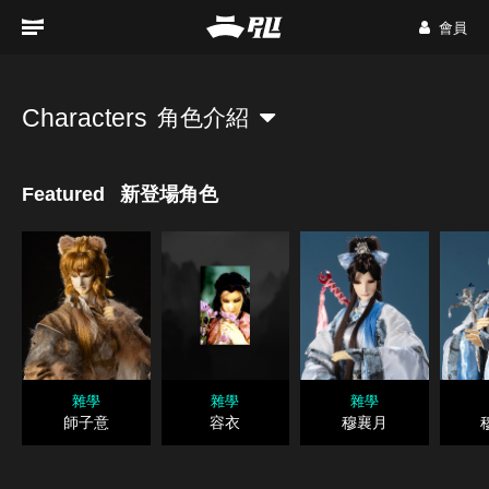
會員
Characters
角色介紹
Featured
新登場角色
雜學
雜學
雜學
師子意
容衣
穆襄月