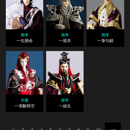
雜學
雜學
雜學
一生懸命
一留衣
一筆勾銷
邪魔
雜學
一筆斷晴空
一線生
1
2
3
4
5
6
7
8
9
10
下一頁