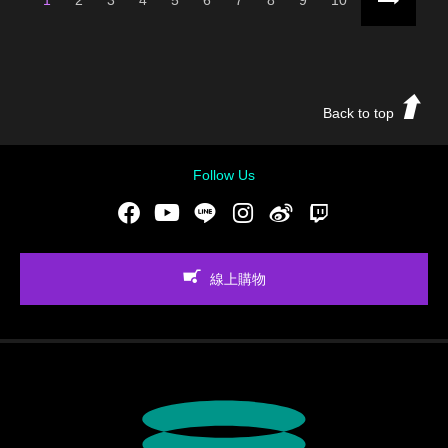
Back to top
Follow Us
Facebook
Youtube
LINE
Instgram
新浪微博
Twitch
線上購物