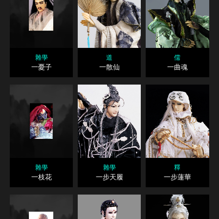
雜學
道
儒
一憂子
一散仙
一曲魂
雜學
雜學
釋
一枝花
一步天履
一步蓮華