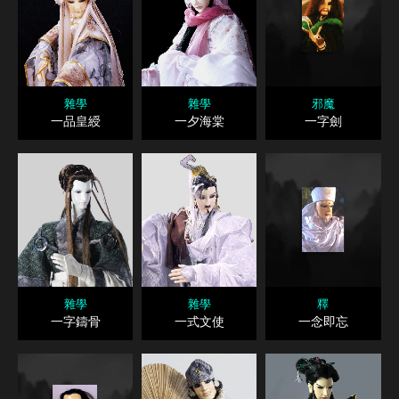
雜學
雜學
邪魔
一品皇綬
一夕海棠
一字劍
雜學
雜學
釋
一字鑄骨
一式文使
一念即忘