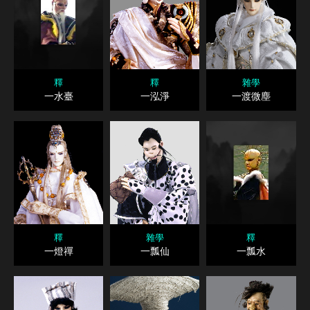
釋
釋
雜學
一水臺
一泓淨
一渡微塵
釋
雜學
釋
一燈禪
一瓢仙
一瓢水