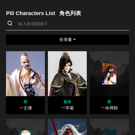
Pili Characters List
角色列表
依筆畫
釋
雜學
釋
一丈佛
一亭菊
一休禪師